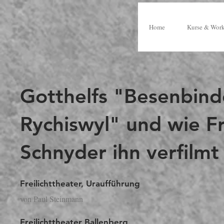
Home
Kurse & Wor
Gotthelfs "Besenbind
Rychiswyl" und wie F
Schnyder ihn verfilmt
Freilichttheater, Uraufführung
von Paul Steinmann
Freilichttheater Ballenberg