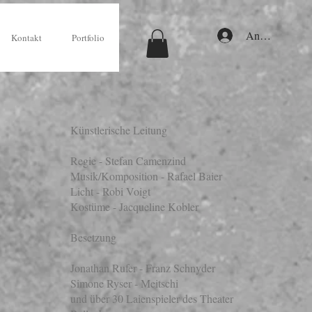
Anmelden
Kontakt
Portfolio
Künstlerische Leitung
Regie - Stefan Camenzind
Musik/Komposition - Rafael Baier
Licht - Robi Voigt
Kostüme - Jacqueline Kobler
Besetzung
Jonathan Rufer - Franz Schnyder
Simone Ryser - Meitschi
und über 30 Laienspieler des Theater