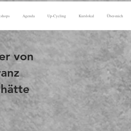
kshops
Agenda
Up-Cycling
Kurslokal
Über-mich
er von
ranz
 hätte